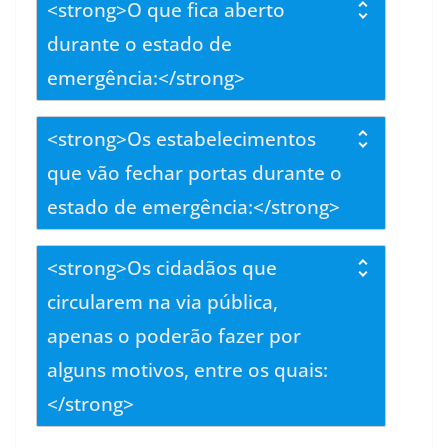
<strong>O que fica aberto
durante o estado de
emergência:</strong>
<strong>Os estabelecimentos
que vão fechar portas durante o
estado de emergência:</strong>
<strong>Os cidadãos que
circularem na via pública,
apenas o poderão fazer por
alguns motivos, entre os quais:
</strong>