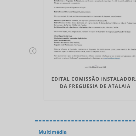
Pr
ev
io
NSTALADORA
EDITAL COMISSÃO INSTALADOR
us
LOURINHÃ
DA FREGUESIA DE ATALAIA
Multimédia