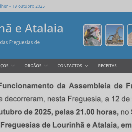
her – 19 outubro 2025
de Posse das Freguesias da Lourinhã e
hã e Atalaia
Cegonha
ha de Sangue Out 2025
de Freguesia 26SET25
das Freguesias de
IÇOS
ORGÃOS
CONTACTOS
RECEITAS