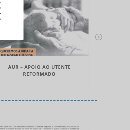
Ne
xt
AUR – APOIO AO UTENTE
PROVA 2º
REFORMADO