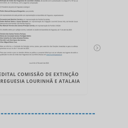
Ne
xt
EDITAIS DE
EDITAL COMISSÃO DE EXTINÇÃO
FREGUESI
FREGUESIA LOURINHÃ E ATALAIA
ATA