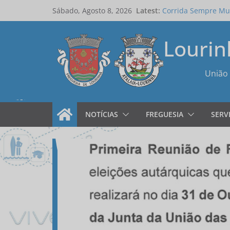
Skip
Latest:
Corrida Sempre Mul
Sábado, Agosto 8, 2026
to
Editais de Tomada 
da Atalaia, a repor
content
Lourin
Prova 2º Milha da 
Campanha de Recol
Edital Assembleia 
União 
NOTÍCIAS
FREGUESIA
SERV
Inicio