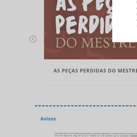
Pr
ev
io
us
LHER – 19
AS PEÇAS PERDIDAS DO MESTR
25
Avisos