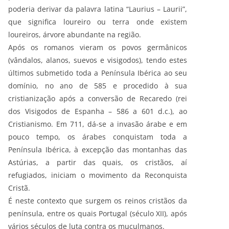
poderia derivar da palavra latina “Laurius – Laurii”,
que significa loureiro ou terra onde existem
loureiros, árvore abundante na região.
Após os romanos vieram os povos germânicos
(vândalos, alanos, suevos e visigodos), tendo estes
últimos submetido toda a Península Ibérica ao seu
domínio, no ano de 585 e procedido à sua
cristianização após a conversão de Recaredo (rei
dos Visigodos de Espanha – 586 a 601 d.c.), ao
Cristianismo. Em 711, dá-se a invasão árabe e em
pouco tempo, os árabes conquistam toda a
Península Ibérica, à excepção das montanhas das
Astúrias, a partir das quais, os cristãos, aí
refugiados, iniciam o movimento da Reconquista
Cristã.
É neste contexto que surgem os reinos cristãos da
península, entre os quais Portugal (século XII), após
vários séculos de luta contra os muçulmanos.