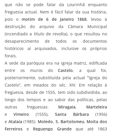
que não se pode falar da Lourinhã enquanto
freguesia actual. Nem é fácil falar da sua história,
pois o
motim de 6 de Janeiro 1868
, levou à
destruição do arquivo da Câmara Municipal
(incendiado a título de revolta), o que resultou no
desaparecimento de todos os documentos
históricos aí arquivados, inclusive os próprios
forais.
A sede da paróquia era na igreja matriz, edificada
entre os muros do
Castelo
, a qual foi,
posteriormente, substituída pela actual
“
Igreja do
Castelo”, em meados do séc. XIV. Em relação à
freguesia, desde de 1555, tem sido subdividida, ao
longo dos tempos e ao sabor das políticas, pelas
outras freguesias:
Miragaia
,
Marteleira
e
Vimeiro
(1555),
Santa Bárbara
(1956)
e
Atalaia
(1985).
Moledo
,
S. Bartolomeu
,
Moita dos
Ferreiros
e
Reguengo Grande
que até 1863