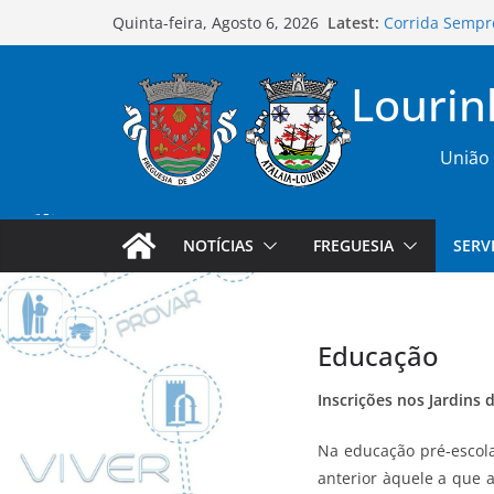
Skip
Latest:
Corrida Sempr
Quinta-feira, Agosto 6, 2026
to
Editais de Tom
da Atalaia, a r
content
Lourin
Prova 2º Milh
Campanha de R
Edital Assembl
União 
NOTÍCIAS
FREGUESIA
SERV
Educação
Inscrições nos Jardins 
Na educação pré-escolar
anterior àquele a que 