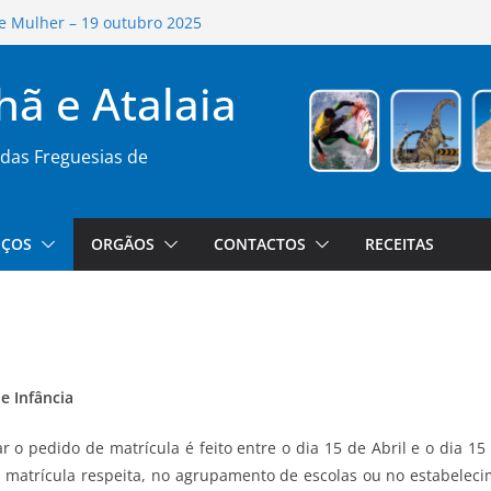
e Mulher – 19 outubro 2025
ada de Posse das Freguesias da Lourinhã e
epor
hã e Atalaia
a da Cegonha
ecolha de Sangue Out 2025
eia de Freguesia 26SET25
das Freguesias de
IÇOS
ORGÃOS
CONTACTOS
RECEITAS
de Infância
 o pedido de matrícula é feito entre o dia 15 de Abril e o dia 15
a matrícula respeita, no agrupamento de escolas ou no estabelec