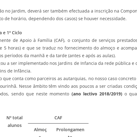
o no Jardim, deverá ser também efectuada a inscrição na Compon
o de horário, dependendo dos casos) se houver necessidade.
a e 1º Ciclo
ente de Apoio à Família (CAF), o conjunto de serviços prestado
(de 5 horas) e que se traduz no fornecimento do almoço e acom
s períodos da manhã e da tarde (antes e após as aulas).
ou a ser implementado nos Jardins de Infancia da rede pública e 
ns de Infância.
o que conta como parceiros as autarquias, no nosso caso concreto
Lourinhã. Nesse âmbito têm vindo aos poucos a ser criadas condiçõ
iodos, sendo que neste momento
(ano lectivo 2018/2019)
o quad
Nº total
CAF
alunos
Almoç
Prolongamen