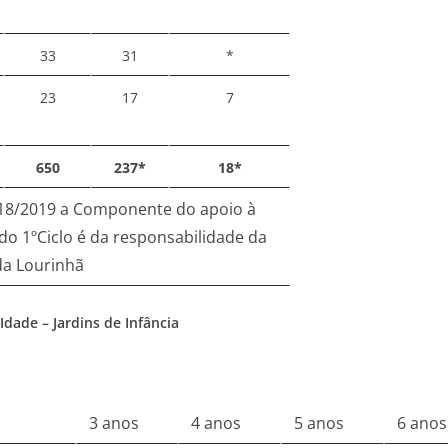
33
31
*
23
17
7
650
237*
18*
018/2019 a Componente do apoio à
 do 1ºCiclo é da responsabilidade da
da Lourinhã
dade – Jardins de Infância
3 anos
4 anos
5 anos
6 anos