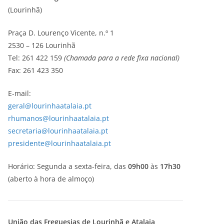
(Lourinhã)
Praça D. Lourenço Vicente, n.º 1
2530 – 126 Lourinhã
Tel: 261 422 159
(Chamada para a rede fixa nacional)
Fax: 261 423 350
E-mail:
geral@lourinhaatalaia.pt
rhumanos@lourinhaatalaia.pt
secretaria@lourinhaatalaia.pt
presidente@lourinhaatalaia.pt
Horário: Segunda a sexta-feira, das
09h00
às
17h30
(aberto à hora de almoço)
União das Freguesias de Lourinhã e Atalaia