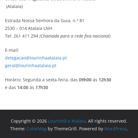
(Atalaia)
Estrada Nossa Senhora da Guia, n.º 81
2530 – 014 Atalaia LNH
Tel: 261 411 294
(Chamada para a rede fixa nacional)
E-mail:
delegacao@lourinhaatalaia.pt
geral@lourinhaatalaia.pt
Horário: Segunda a sexta-feira, das
09h00
às
12h30
e das
14:00
às
17h30
Copyright © 2026
Lourinhã e Atalaia
. All rights reserved.
Theme:
ColorMag
by ThemeGrill. Powered by
WordPress
.