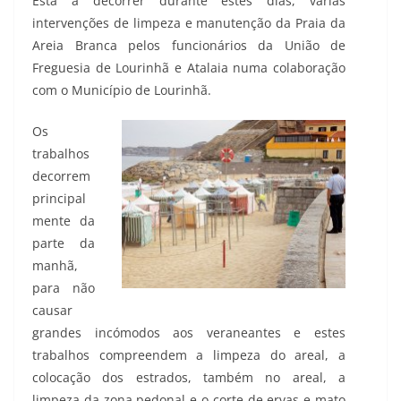
Está a decorrer durante estes dias, várias
intervenções de limpeza e manutenção da Praia da
Areia Branca pelos funcionários da União de
Freguesia de Lourinhã e Atalaia numa colaboração
com o Município de Lourinhã.
Os
trabalhos
decorrem
principal
mente da
parte da
manhã,
para não
causar
grandes incómodos aos veraneantes e estes
trabalhos compreendem a limpeza do areal, a
colocação dos estrados, também no areal, a
limpeza da zona pedonal e o corte de ervas e mato