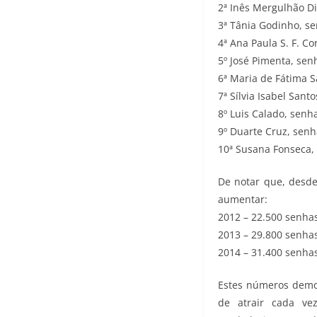
2ª Inês Mergulhão Di
3ª Tânia Godinho, se
4ª Ana Paula S. F. C
5º José Pimenta, sen
6ª Maria de Fátima S
7ª Sílvia Isabel Sant
8º Luis Calado, senh
9º Duarte Cruz, senh
10ª Susana Fonseca,
De notar que, desd
aumentar:
2012 – 22.500 senhas
2013 – 29.800 senhas
2014 – 31.400 senhas
Estes números demon
de atrair cada ve