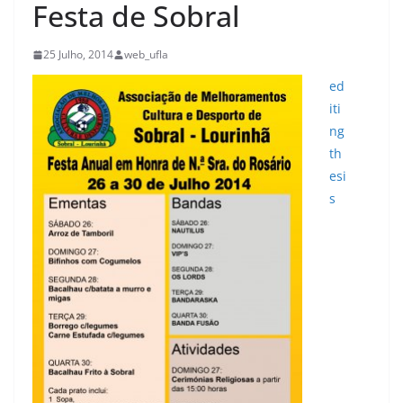
Festa de Sobral
25 Julho, 2014
web_ufla
ed
iti
ng
th
esi
s