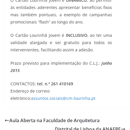
O Cartão Lourinhã Jovem é
DINÂMICO
, ao permitir
às entidades aderentes apresentar benefícios fixos
mas também pontuais, a exemplo de campanhas
promocionais “flash” ao longo do ano.
O Cartão Lourinhã Jovem é
INCLUSIVO
, ao ter uma
validade alargada e ser gratuito para todos os
intervenientes, facilitando assim a adesão.
Prazo previsto para implementação do C.L.J.:
junho
2015
CONTACTOS:
tel. n.º 261 410169
Endereço de correio
eletrónico:
assuntos.sociais@cm-lourinha.pt
Aula Aberta na Faculdade de Arquitetura
Distrital de Lisboa da ANAFRE