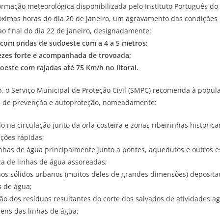
rmação meteorológica disponibilizada pelo Instituto Português do
róximas horas do dia 20 de janeiro, um agravamento das condições
 ao final do dia 22 de janeiro, designadamente:
 com ondas de sudoeste com a 4 a 5 metros;
vezes forte e acompanhada de trovoada;
oeste com rajadas até 75 Km/h no litoral.
o, o Serviço Municipal de Proteção Civil (SMPC) recomenda à popu
s de prevenção e autoproteção, nomeadamente:
do na circulação junto da orla costeira e zonas ribeirinhas histori
ções rápidas;
inhas de água principalmente junto a pontes, aquedutos e outros 
a de linhas de água assoreadas;
uos sólidos urbanos (muitos deles de grandes dimensões) deposita
s de água;
ão dos resíduos resultantes do corte dos salvados de atividades agr
ens das linhas de água;