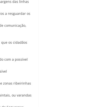
margens das linhas
dos a resguardar os
s de comunicação,
a que os cidadãos
do com a possível
sível
 e zonas ribeirinhas
intais, ou varandas