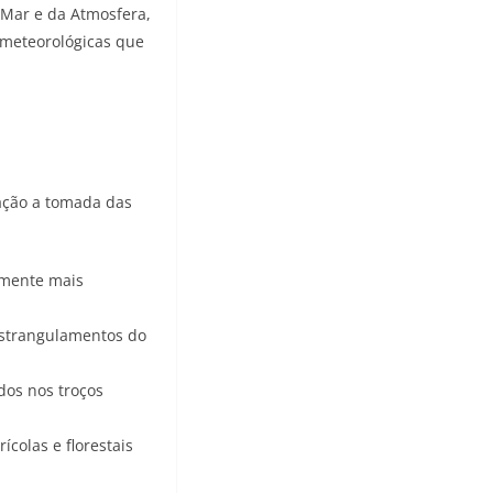
 Mar e da Atmosfera,
 meteorológicas que
lação a tomada das
camente mais
estrangulamentos do
dos nos troços
ícolas e florestais