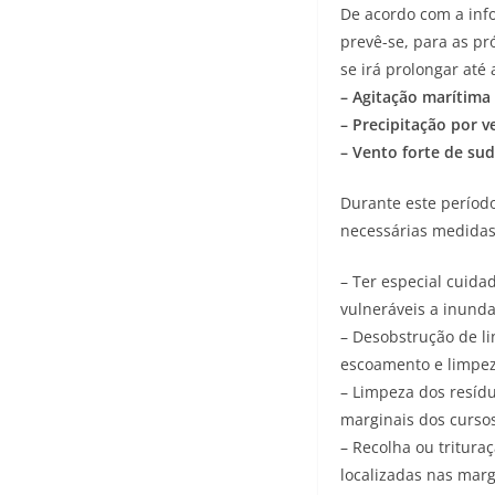
De acordo com a info
prevê-se, para as p
se irá prolongar até
– Agitação marítima
– Precipitação por 
– Vento forte de sud
Durante este períod
necessárias medida
– Ter especial cuida
vulneráveis a inunda
– Desobstrução de l
escoamento e limpez
– Limpeza dos resíd
marginais dos curso
– Recolha ou trituraç
localizadas nas marg