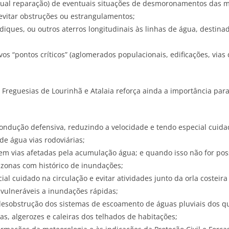
entual reparação) de eventuais situações de desmoronamentos das 
evitar obstruções ou estrangulamentos;
 diques, ou outros aterros longitudinais às linhas de água, destina
ovos “pontos críticos” (aglomerados populacionais, edificações, via
 Freguesias de Lourinhã e Atalaia reforça ainda a importância par
:
ondução defensiva, reduzindo a velocidade e tendo especial cuida
de água vias rodoviárias;
o em vias afetadas pela acumulação água; e quando isso não for pos
 zonas com histórico de inundações;
al cuidado na circulação e evitar atividades junto da orla costeira
vulneráveis a inundações rápidas;
esobstrução dos sistemas de escoamento de águas pluviais dos qu
tas, algerozes e caleiras dos telhados de habitações;