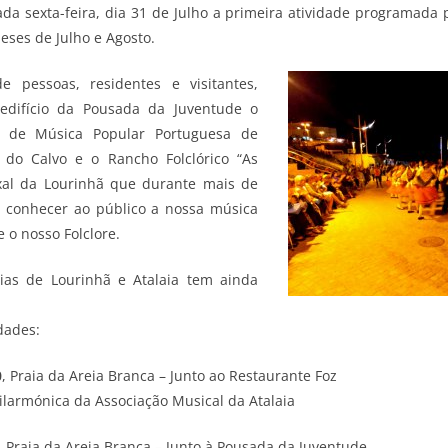
da sexta-feira, dia 31 de Julho a primeira atividade programada 
eses de Julho e Agosto.
e pessoas, residentes e visitantes,
edifício da Pousada da Juventude o
 de Música Popular Portuguesa de
 do Calvo e o Rancho Folclórico “As
ixal da Lourinhã que durante mais de
 conhecer ao público a nossa música
 o nosso Folclore.
ias de Lourinhã e Atalaia tem ainda
dades:
0
, Praia da Areia Branca – Junto ao Restaurante Foz
ilarmónica da Associação Musical da Atalaia
, Praia da Areia Branca – Junto à Pousada da Juventude