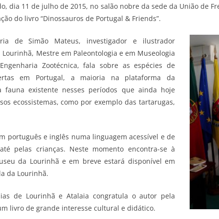
o, dia 11 de julho de 2015, no salão nobre da sede da União de F
ação do livro “Dinossauros de Portugal & Friends”.
oria de Simão Mateus, investigador e ilustrador
 Lourinhã, Mestre em Paleontologia e em Museologia
ngenharia Zootécnica, fala sobre as espécies de
ertas em Portugal, a maioria na plataforma da
a fauna existente nesses períodos que ainda hoje
sos ecossistemas, como por exemplo das tartarugas,
 em português e inglês numa linguagem acessível e de
 até pelas crianças. Neste momento encontra-se à
useu da Lourinhã e em breve estará disponível em
ila da Lourinhã.
ias de Lourinhã e Atalaia congratula o autor pela
m livro de grande interesse cultural e didático.