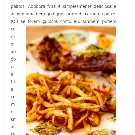
palitos! Abóbora frita é simplesmente deliciosa e
acompanha bem qualquer prato de carne ou peixe.
(Ou se forem gulosos
como eu, também podem
co
m
er
ab
ób
or
a
frit
a
co
m
o
sn
ac
k!)