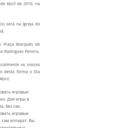
de Abril de 2016, na
s) será na Igreja do
hã.
is Praça Marquês de
o Rodrigues Pereira.
ecialmente os nossos
do desta forma o Dia
Abril.
овать игровые
но. Для игры в
, без смс.
овать игровые
 сам аппарат. Вы
полнительных