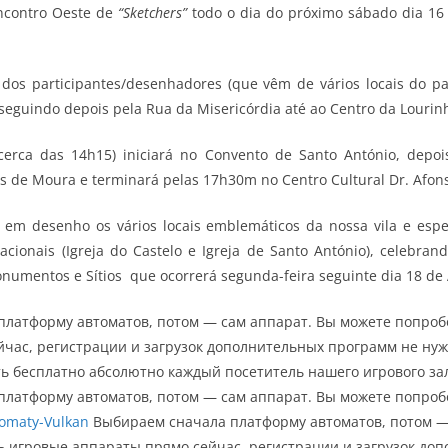
Encontro Oeste de
“Sketchers”
todo o dia do próximo sábado dia 16 
 dos participantes/desenhadores (que vêm de vários locais do paí
 seguindo depois pela Rua da Misericórdia até ao Centro da Lourin
cerca das 14h15) iniciará no Convento de Santo António, depo
s de Moura e terminará pelas 17h30m no Centro Cultural Dr. Afons
r em desenho os vários locais emblemáticos da nossa vila e esp
ionais (Igreja do Castelo e Igreja de Santo António), celebran
numentos e Sítios que ocorrerá segunda-feira seguinte dia 18 de 
платформу автоматов, потом — сам аппарат. Вы можете попроб
час, регистрации и загрузок дополнительных программ не нуж
ь бесплатно абсолютно каждый посетитель нашего игрового зала
платформу автоматов, потом — сам аппарат. Вы можете попроб
tomaty-Vulkan
Выбираем сначала платформу автоматов, потом —
 игровые аппараты прямо сейчас, регистрации и загрузок до