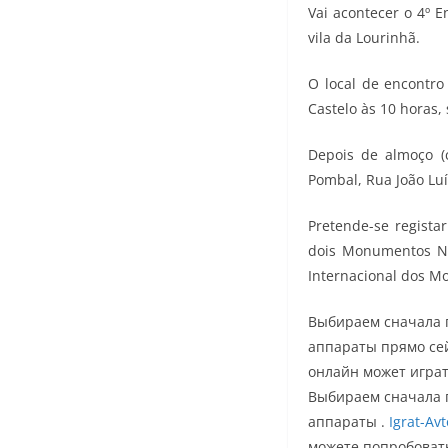
Vai acontecer o 4º 
vila da Lourinhã.
O local de encontro
Castelo às 10 horas,
Depois de almoço (
Pombal, Rua João Luí
Pretende-se regista
dois Monumentos Nac
Internacional dos Mo
Выбираем сначала 
аппараты прямо сей
онлайн может играт
Выбираем сначала 
аппараты .
Igrat-Av
можете попробовать