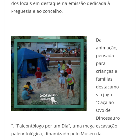
dos locais em destaque na emissão dedicada à
Freguesia e ao concelho.
Da
animação,
pensada
para
crianças e
famílias,
destacamo
s o jogo
“Caça ao
Ovo de
Dinossauro
”, “Paleontólogo por um Dia”, uma mega escavação
paleontológica, dinamizado pelo Museu da